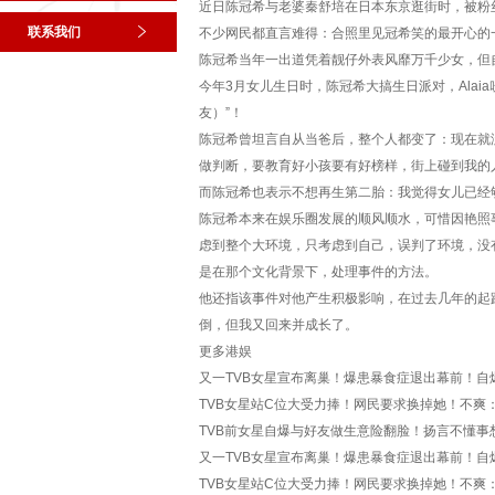
近日陈冠希与老婆秦舒培在日本东京逛街时，被粉
联系我们
不少网民都直言难得：合照里见冠希笑的最开心的
陈冠希当年一出道凭着靓仔外表风靡万千少女，但
今年3月女儿生日时，陈冠希大搞生日派对，Alaia吹灭
友）”！
陈冠希曾坦言自从当爸后，整个人都变了：现在就
做判断，要教育好小孩要有好榜样，街上碰到我的
而陈冠希也表示不想再生第二胎：我觉得女儿已经
陈冠希本来在娱乐圈发展的顺风顺水，可惜因艳照
虑到整个大环境，只考虑到自己，误判了环境，没
是在那个文化背景下，处理事件的方法。
他还指该事件对他产生积极影响，在过去几年的起
倒，但我又回来并成长了。
更多港娱
又一TVB女星宣布离巢！爆患暴食症退出幕前！自
TVB女星站C位大受力捧！网民要求换掉她！不爽
TVB前女星自爆与好友做生意险翻脸！扬言不懂事想
又一TVB女星宣布离巢！爆患暴食症退出幕前！自
TVB女星站C位大受力捧！网民要求换掉她！不爽