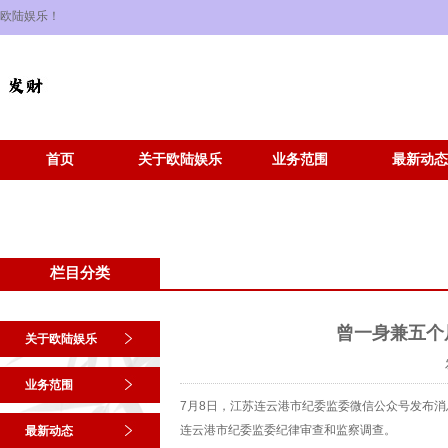
欧陆娱乐！
首页
关于欧陆娱乐
业务范围
最新动态
栏目分类
曾一身兼五个
关于欧陆娱乐
业务范围
7月8日，江苏连云港市纪委监委微信公众号发布
连云港市纪委监委纪律审查和监察调查。
最新动态